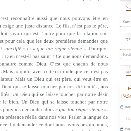
NE
c’est reconnaître aussi que nous pouvons être en
 exige une juste distance. Le fils, n’est pas le père,
doit savoir qui est l’autre pour que la relation soit
RE
est pour cela que les deux premières demandes que
t sanctifié »
et
« que ton règne vienne »
. Pourquoi
» ? Dieu n’est-il pas saint ? Ce que nous demandons,
reconnaitre comme Dieu. C’est que chacun de nous
 Mais toujours avec cette certitude que ce n’est pas
VO
lateur. Mais un Dieu qui est père, qui veut être en
n Dieu qui se laisse toucher par nos difficultés, nos
H
ilités. Un Dieu qui se laisse toucher par notre désir
L’A
e le bien. Un Dieu qui se laisse toucher par notre
18/05
ous pouvons demander alors
« que ton règne vienne ».
 présence réelle dans nos vies. Parler la langue de
D
ence, lui demander ce dont nous avons besoin, nous,
29/03