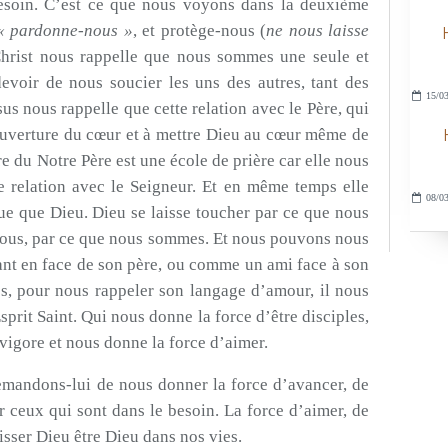
besoin. C’est ce que nous voyons dans la deuxième
« pardonne-nous »
, et protège-nous (
ne nous laisse
 Christ nous rappelle que nous sommes une seule et
voir de nous soucier les uns des autres, tant des
15/03
us nous rappelle que cette relation avec le Père, qui
l’ouverture du cœur et à mettre Dieu au cœur même de
re du Notre Père est une école de prière car elle nous
e relation avec le Seigneur. Et en même temps elle
08/03
e que Dieu. Dieu se laisse toucher par ce que nous
nous, par ce que nous sommes. Et nous pouvons nous
nt en face de son père, ou comme un ami face à son
es, pour nous rappeler son langage d’amour, il nous
prit Saint. Qui nous donne la force d’être disciples,
revigore et nous donne la force d’aimer.
emandons-lui de nous donner la force d’avancer, de
r ceux qui sont dans le besoin. La force d’aimer, de
aisser Dieu être Dieu dans nos vies.