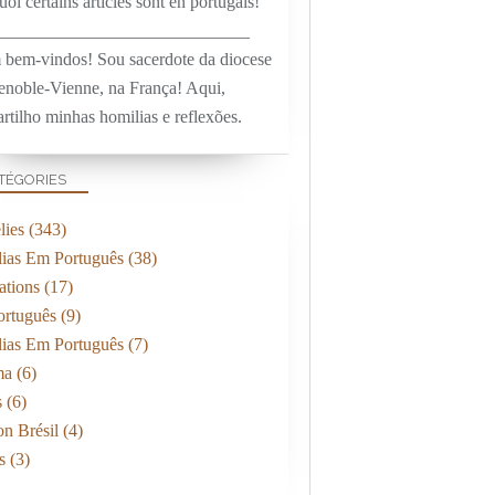
oi certains articles sont en portugais!
_____________________________
 bem-vindos! Sou sacerdote da diocese
enoble-Vienne, na França! Aqui,
rtilho minhas homilias e reflexões.
TÉGORIES
ies
(343)
ias Em Português
(38)
ations
(17)
rtuguês
(9)
ias Em Português
(7)
ma
(6)
s
(6)
on Brésil
(4)
s
(3)