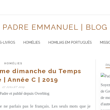
PADRE EMMANUEL | BLOG
S-LIVROS
HOMÉLIES
HOMILIAS EM PORTUGUÊS
MISSI
HOMÉLIES
PA
ème dimanche du Temps
 | Année C | 2019
Soyez 
27 JUILLET 2019
de Gr
Padre et publié depuis Overblog
de mo
d'autr
e ne parlais pas le français. Les seuls mots que je