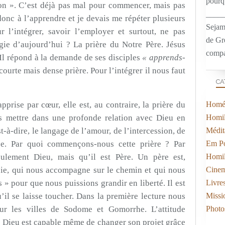
pourqu
non ». C’est déjà pas mal pour commencer, mais pas
____
onc à l’apprendre et je devais me répéter plusieurs
Sejam
 l’intégrer, savoir l’employer et surtout, ne pas
de Gr
rgie d’aujourd’hui ? La prière du Notre Père. Jésus
compa
 Il répond à la demande de ses disciples
« apprends-
ourte mais dense prière. Pour l’intégrer il nous faut
CA
pprise par cœur, elle est, au contraire, la prière du
Homél
s mettre dans une profonde relation avec Dieu en
Homil
t-à-dire, le langage de l’amour, de l’intercession, de
Médit
ce. Par quoi commençons-nous cette prière ? Par
Em Po
ulement Dieu, mais qu’il est Père. Un père est,
Homil
oie, qui nous accompagne sur le chemin et qui nous
Cine
s » pour que nous puissions grandir en liberté. Il est
Livre
u’il se laisse toucher. Dans la première lecture nous
Missi
r les villes de Sodome et Gomorrhe. L’attitude
Photo
 Dieu est capable même de changer son projet grâce