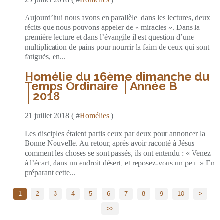
Aujourd’hui nous avons en parallèle, dans les lectures, deux
récits que nous pouvons appeler de « miracles ». Dans la
première lecture et dans l’évangile il est question d’une
multiplication de pains pour nourrir la faim de ceux qui sont
fatigués, en...
Homélie du 16ème dimanche du
Temps Ordinaire │Année B
│2018
21 juillet 2018 ( #
Homélies
)
Les disciples étaient partis deux par deux pour annoncer la
Bonne Nouvelle. Au retour, après avoir raconté à Jésus
comment les choses se sont passés, ils ont entendu : « Venez
à l’écart, dans un endroit désert, et reposez-vous un peu. » En
préparant cette...
1
2
3
4
5
6
7
8
9
10
>
>>