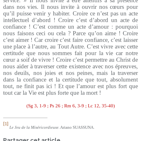
service. »
Il nous invite à être attentifs à sa présence
dans nos vies. Il nous invite à ouvrir nos cœurs pour
qu’il puisse venir y habiter. Croire ce n’est pas un acte
intellectuel d’abord ! Croire c’est d’abord un acte de
confiance ! C’est comme un acte d’amour : pourquoi
nous faisons ceci ou cela ? Parce qu’on aime ! Croire
c’est aimer ! Car croire c’est faire confiance, c’est laisser
une place à l’autre, au Tout Autre. C’est vivre avec cette
certitude que nous sommes fait pour la vie car notre
cœur a soif de vivre ! Croire c’est permettre au Christ de
nous aider à traverser cette existence avec nos épreuves,
nos deuils, nos joies et nos peines, mais la traverser
dans la confiance et la certitude que tout, absolument
tout, ne finit pas ici ! Et que l’amour est plus fort que
tout car la Vie est plus forte que la mort !
(Sg 3, 1-9 ; Ps 26 ; Rm 6, 3-9 ; Lc 12, 35-40)
[1]
Le Jeu de la Miséricordieuse
. Ariano SUASSUNA.
Partager cet article