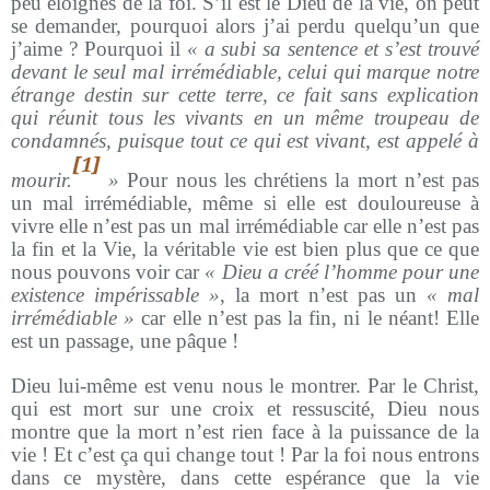
peu éloignés de la foi. S’il est le Dieu de la vie, on peut
se demander, pourquoi alors j’ai perdu quelqu’un que
j’aime ? Pourquoi il
« a subi sa sentence et s’est trouvé
devant le seul mal irrémédiable, celui qui marque notre
étrange destin sur cette terre, ce fait sans explication
qui réunit tous les vivants en un même troupeau de
condamnés, puisque tout ce qui est vivant, est appelé à
[1]
mourir.
»
Pour nous les chrétiens la mort n’est pas
un mal irrémédiable, même si elle est douloureuse à
vivre elle n’est pas un mal irrémédiable car elle n’est pas
la fin et la Vie, la véritable vie est bien plus que ce que
nous pouvons voir car
« Dieu a créé l’homme pour une
existence impérissable »
, la mort n’est pas un
« mal
irrémédiable »
car elle n’est pas la fin, ni le néant! Elle
est un passage, une pâque !
Dieu lui-même est venu nous le montrer. Par le Christ,
qui est mort sur une croix et ressuscité, Dieu nous
montre que la mort n’est rien face à la puissance de la
vie ! Et c’est ça qui change tout ! Par la foi nous entrons
dans ce mystère, dans cette espérance que la vie