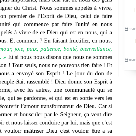
moigner du Christ. Nous sommes appelés à vivre,
on premier de l’Esprit de Dieu, celui de faire
e unité qui commence par faire l'unité en nous
15/03
elés à vivre de ce Dieu qui est en nous, qui a
us. Et comment ? En faisant fructifier, en nous,
mour, joie, paix, patience, bonté, bienveillance,
. »
Et si nous nous disons que nous ne sommes
08/03
son ! Tout seuls, nous ne pouvons rien faire ! Et
 nous a envoyé son Esprit ! Le jour du don de
 peuple était rassemblé ! Dieu donne son Esprit à
rme, avec les autres, une communauté qui se
e, qui se pardonne, et qui est en sortie vers les
écouvrir l’amour transformateur de Dieu. Car si
rmer et bousculer par le Seigneur, ça veut dire
r et nous laisser conduire par lui, mais que c’est
 vouloir maîtriser Dieu c'est vouloir être a sa