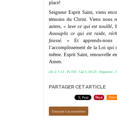
place!
Seigneur Esprit Saint, viens enco
témoins du Christ. Viens nous re
autres,
« lave ce qui est souillé, 
Assouplis ce qui est raide, réch
faussé. »
Et apprends-nous à
l’accomplissement de la Loi qui 
même. Esprit Saint, renouvelle e
Amen.
(Ac 2, 1-11 ; Ps 103 ; Gal 5, 16-25 ; Séquence ; 
PARTAGER CET ARTICLE
Repo
S'inscrire à la newsletter