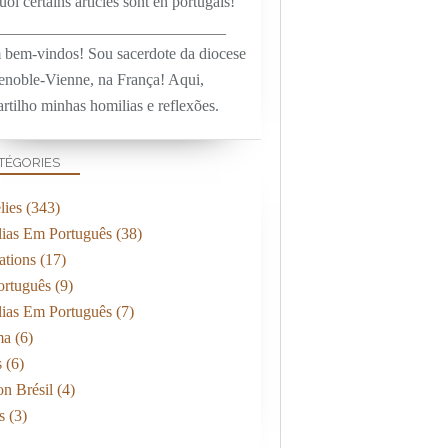
oi certains articles sont en portugais!
_____________________________
 bem-vindos! Sou sacerdote da diocese
enoble-Vienne, na França! Aqui,
rtilho minhas homilias e reflexões.
TÉGORIES
ies
(343)
ias Em Português
(38)
ations
(17)
rtuguês
(9)
ias Em Português
(7)
ma
(6)
s
(6)
on Brésil
(4)
s
(3)