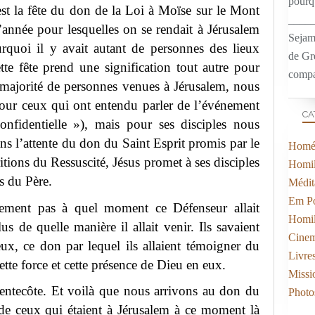
pourqu
st la fête du don de la Loi à Moïse sur le Mont
____
l’année pour lesquelles on se rendait à Jérusalem
Sejam
rquoi il y avait autant de personnes des lieux
de Gr
ette fête prend une signification tout autre pour
compa
 majorité de personnes venues à Jérusalem, nous
our ceux qui ont entendu parler de l’événement
CA
confidentielle »), mais pour ses disciples nous
ns l’attente du don du Saint Esprit promis par le
Homél
ritions du Ressuscité, Jésus promet à ses disciples
Homil
s du Père.
Médit
Em Po
inement pas à quel moment ce Défenseur allait
Homil
us de quelle manière il allait venir. Ils savaient
Cine
 eux, ce don par lequel ils allaient témoigner du
Livre
cette force et cette présence de Dieu en eux.
Missi
Pentecôte. Et voilà que nous arrivons au don du
Photo
 de ceux qui étaient à Jérusalem à ce moment là