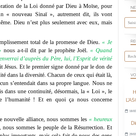
oration de la Loi donné par Dieu à Moïse, pour
NE
 un « nouveau Sinaï », autrement dit, ils vont
même. Dieu n’est plus seulement avec eux, mais
omplissement total de la promesse de Dieu.
« Je
RE
»
nous a-t-il dit par le prophète Joël.
« Quand
nverrai d’auprès du Père, lui, l’Esprit de vérité
it Jésus. Et le premier signe donné par le don de
nité dans la diversité. Chacun de ceux qui était là,
VO
hacun s’entendait dans sa propre langue. Nous ne
 dans une continuité, désormais, la « Loi », le
H
e l’humanité ! Et en quoi ça nous concerne
L’A
18/05
te nouvelle alliance, nous sommes les
« heureux
D
, nous sommes le peuple de la Résurrection. Et
 plus importants, mais cela fait de nous des gens
29/03