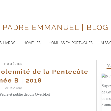
PADRE EMMANUEL | BLOG
S-LIVROS
HOMÉLIES
HOMILIAS EM PORTUGUÊS
MISSI
HOMÉLIES
PA
Solennité de la Pentecôte
née B │2018
Soyez 
20 MAI 2018
de Gr
Padre et publié depuis Overblog
de mo
d'autr