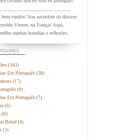
oi certains articles sont en portugais!
_____________________________
 bem-vindos! Sou sacerdote da diocese
enoble-Vienne, na França! Aqui,
rtilho minhas homilias e reflexões.
TÉGORIES
ies
(343)
ias Em Português
(38)
ations
(17)
rtuguês
(9)
ias Em Português
(7)
ma
(6)
s
(6)
on Brésil
(4)
s
(3)