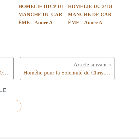
HOMÉLIE DU 4ᵉ DI
HOMÉLIE DU 3ᵉ DI
MANCHE DU CAR
MANCHE DE CAR
ÊME – Année A
ÊME – Année A
Homélie du 32ème dimanche du Temps Ordinaire | Année C | 2019
Homélie pour la Solennité du Christ Roi de l’Univers | Année A | 2019
LE