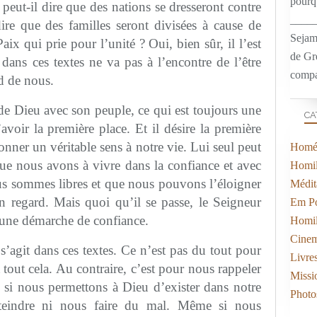
pourqu
peut-il dire que des nations se dresseront contre
____
re que des familles seront divisées à cause de
Sejam
aix qui prie pour l’unité ? Oui, bien sûr, il l’est
de Gr
dans ces textes ne va pas à l’encontre de l’être
compa
d de nous.
e de Dieu avec son peuple, ce qui est toujours une
CA
avoir la première place. Et il désire la première
donner un véritable sens à notre vie. Lui seul peut
Homél
que nous avons à vivre dans la confiance et avec
Homil
ous sommes libres et que nous pouvons l’éloigner
Médit
n regard. Mais quoi qu’il se passe, le Seigneur
Em Po
s une démarche de confiance.
Homil
Cine
 s’agit dans ces textes. Ce n’est pas du tout pour
Livre
 tout cela. Au contraire, c’est pour nous rappeler
Missi
, si nous permettons à Dieu d’exister dans notre
Photo
tteindre ni nous faire du mal. Même si nous