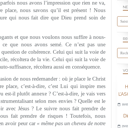
parfois nous avons l’impression que rien ne va,
NE
re place, nous savons qu’il est présent ! Nous
ieure qui nous fait dire que Dieu prend soin de
gants et que nous voulons nous suffire à nous-
RE
 ce que nous avons semé. Ce n’est pas une
question de cohérence. Celui qui suit la voie de
ile, récoltera de la vie. Celui qui suit la voie de
’auto-suffisance, récoltera aussi en conséquence.
VO
asion de nous redemander : où je place le Christ
e place, c’est-à-dire, c’est Lui qui inspire mes
H
 est-il plutôt annexe ? C’est-à-dire, je vais vers
L’A
nstrumentalisant selon mes envies ? Quelle est le
18/05
ir avec Jésus ? Le suivre nous fait prendre de
nous fait prendre de risques ! Toutefois, nous
D
en avoir peur car
« même pas un cheveu de notre
29/03