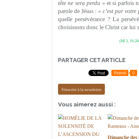
tête ne sera perdu »
et si parfois
parole de Jésus :
« c’est par votre
quelle persévérance ? La persév
choisissons donc le Christ car lui 
(Ml 3, 19-20a
PARTAGER CET ARTICLE
Repost
0
S'inscrire à la newsletter
Vous aimerez aussi :
Dimanche des