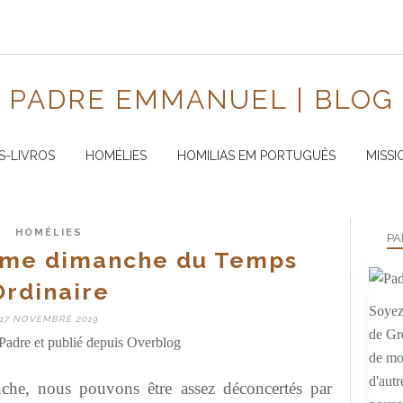
PADRE EMMANUEL | BLOG
S-LIVROS
HOMÉLIES
HOMILIAS EM PORTUGUÊS
MISSI
HOMÉLIES
PA
ème dimanche du Temps
Ordinaire
Soyez 
17 NOVEMBRE 2019
de Gr
Padre et publié depuis Overblog
de mo
d'autr
nche, nous pouvons être assez déconcertés par