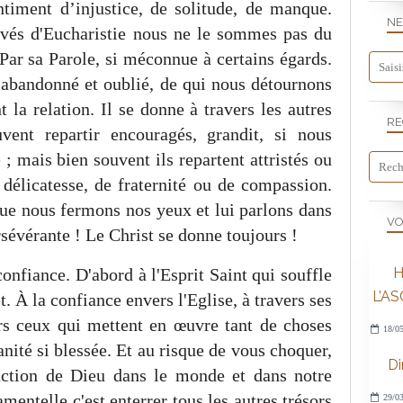
timent d’injustice, de solitude, de manque.
NE
vés d'Eucharistie nous ne le sommes pas du
 Par sa Parole, si méconnue à certains égards.
, abandonné et oublié, de qui nous détournons
 la relation. Il se donne à travers les autres
RE
ent repartir encouragés, grandit, si nous
 mais bien souvent ils repartent attristés ou
délicatesse, de fraternité ou de compassion.
ue nous fermons nos yeux et lui parlons dans
VO
rsévérante ! Le Christ se donne toujours !
confiance. D'abord à l'Esprit Saint qui souffle
H
L’A
et. À la confiance envers l'Eglise, à travers ses
rs ceux qui mettent en œuvre tant de choses
18/05
nité si blessée. Et au risque de vous choquer,
D
'action de Dieu dans le monde et dans notre
mentelle c'est enterrer tous les autres trésors
29/03