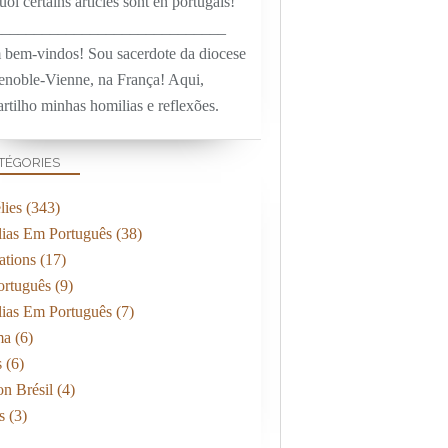
oi certains articles sont en portugais!
_____________________________
 bem-vindos! Sou sacerdote da diocese
enoble-Vienne, na França! Aqui,
rtilho minhas homilias e reflexões.
TÉGORIES
ies
(343)
ias Em Português
(38)
ations
(17)
rtuguês
(9)
ias Em Português
(7)
ma
(6)
s
(6)
on Brésil
(4)
s
(3)