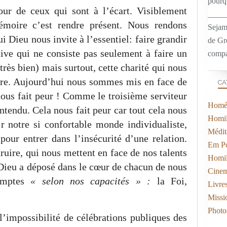
pourqu
our de ceux qui sont à l’écart. Visiblement
____
émoire c’est rendre présent. Nous rendons
Sejam
i Dieu nous invite à l’essentiel: faire grandir
de Gr
ctive qui ne consiste pas seulement à faire un
compa
très bien) mais surtout, cette charité qui nous
ntre. Aujourd’hui nous sommes mis en face de
CA
nous fait peur ! Comme le troisième serviteur
Homél
ntendu. Cela nous fait peur car tout cela nous
Homil
r notre si confortable monde individualiste,
Médit
pour entrer dans l’insécurité d’une relation.
Em Po
truire, qui nous mettent en face de nos talents
Homil
 Dieu a déposé dans le cœur de chacun de nous
Cine
omptes
« selon nos capacités » :
la Foi,
Livre
Missi
Photo
l’impossibilité de célébrations publiques des