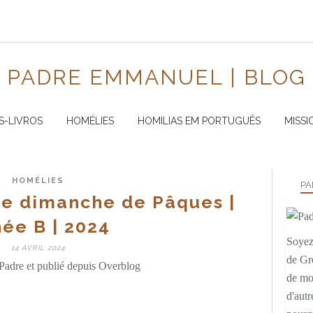
PADRE EMMANUEL | BLOG
S-LIVROS
HOMÉLIES
HOMILIAS EM PORTUGUÊS
MISSI
HOMÉLIES
PA
e dimanche de Pâques |
ée B | 2024
Soyez 
14 AVRIL 2024
de Gr
Padre et publié depuis Overblog
de mo
d'autr