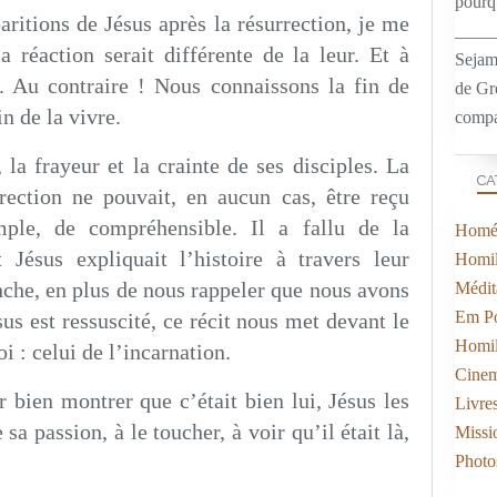
pourqu
paritions de Jésus après la résurrection, je me
____
 réaction serait différente de la leur. Et à
Sejam
. Au contraire ! Nous connaissons la fin de
de Gr
in de la vivre.
compa
la frayeur et la crainte de ses disciples. La
CA
rection ne pouvait, en aucun cas, être reçu
le, de compréhensible. Il a fallu de la
Homél
 Jésus expliquait l’histoire à travers leur
Homil
anche, en plus de nous rappeler que nous avons
Médit
Em Po
us est ressuscité, ce récit nous met devant le
Homil
i : celui de l’incarnation.
Cine
r bien montrer que c’était bien lui, Jésus les
Livre
sa passion, à le toucher, à voir qu’il était là,
Missi
Photo