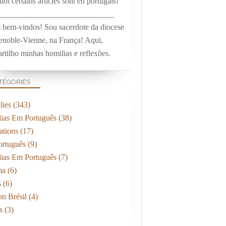
oi certains articles sont en portugais!
_____________________________
 bem-vindos! Sou sacerdote da diocese
enoble-Vienne, na França! Aqui,
rtilho minhas homilias e reflexões.
TÉGORIES
ies
(343)
ias Em Português
(38)
ations
(17)
rtuguês
(9)
ias Em Português
(7)
ma
(6)
s
(6)
on Brésil
(4)
s
(3)