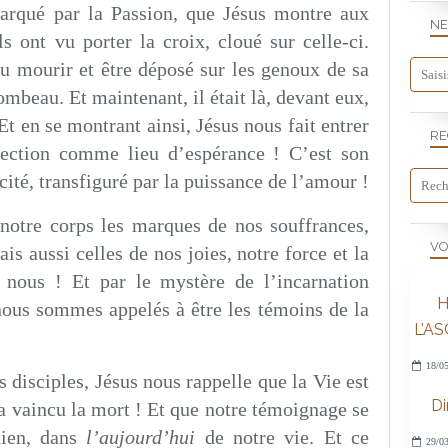
marqué par la Passion, que Jésus montre aux
NE
ls ont vu porter la croix, cloué sur celle-ci.
vu mourir et être déposé sur les genoux de sa
ombeau. Et maintenant, il était là, devant eux,
 Et en se montrant ainsi, Jésus nous fait entrer
RE
rection comme lieu d’espérance ! C’est son
ité, transfiguré par la puissance de l’amour !
notre corps les marques de nos souffrances,
VO
ais aussi celles de nos joies, notre force et la
nous ! Et par le mystère de l’incarnation
H
 nous sommes appelés à être les témoins de la
L’A
18/05
s disciples, Jésus nous rappelle que la Vie est
D
l a vaincu la mort ! Et que notre témoignage se
dien, dans
l’aujourd’hui
de notre vie. Et ce
29/03