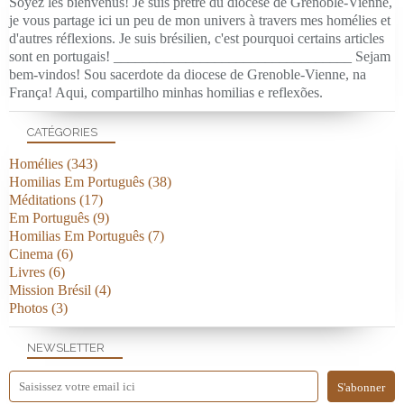
Soyez les bienvenus! Je suis prêtre du diocèse de Grenoble-Vienne,
je vous partage ici un peu de mon univers à travers mes homélies et
d'autres réflexions. Je suis brésilien, c'est pourquoi certains articles
sont en portugais! _________________________________ Sejam
bem-vindos! Sou sacerdote da diocese de Grenoble-Vienne, na
França! Aqui, compartilho minhas homilias e reflexões.
CATÉGORIES
Homélies
(343)
Homilias Em Português
(38)
Méditations
(17)
Em Português
(9)
Homilias Em Português
(7)
Cinema
(6)
Livres
(6)
Mission Brésil
(4)
Photos
(3)
NEWSLETTER