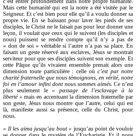
c’est entrer profondément dans notre propre humanité.
Mais cette humanité qui est la notre a été visitée par le
Seigneur. Et c’est bien pour elle qu’il a voulu donner sa
propre vie. En se baissant pour laver les pieds de ses
disciples, le Christ ne le faisait pas pour leur donner une
leçon, il voulait que ceux qui le suivent (les disciples et
nous) puissent se rendre compte qu’il n’y a pas de
« don de soi » véritable si l’autre n’a pas sa place. En
faisant un geste réservé aux esclaves, Jésus se montrait
serviteur pour que ses disciples suivent son exemple. Et
cette Pâque qu’ils vivaient ensemble prenait alors une
dimension toute particulière : celle où
c’est par notre
charité fraternelle que nous témoignons, en vérité, notre
foi en l’amour infini dont nous sommes aimés
. Ce n’est
plus seulement le
« passage de l’esclavage à la
liberté »
mais en accentuant la dimension fraternelle par
son geste, Jésus nous montre que l’autre, celui qui est
là, manifeste aussi sa présence, celle du Christ, pour
nous.
« Il les aima jusqu’au bout »
jusqu’au point de vouloir
se donner dans le mystère de l’Eucharistie. Et il nous