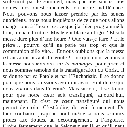
seulement par le sommeil, mais par nos soucis, nos
doutes, nos questionnements, ou notre indifférence.
Nous pouvons nous laisser prendre par les soucis
quotidiens, nous nous inquiétons de ce que nous allons
manger tout à l’heure, est-ce que j’ai bien programmé le
four, préparé l’entrée. Mis le vin blanc au frigo ? Et si la
messe dure plus d’une heure ? Que vais-je faire ? Et le
prêtre… pourvu qu’il ne parle pas trop et que la
communion aille vite… Et nous oublions que la messe
est aussi un instant d’éternité ! Lorsque nous venons à
la messe nous
montons sur la montagne
pour prier, et
nous sommes témoins de la transfiguration du Christ. Il
se donne par sa Parole et par l’Eucharistie. Il se donne
pour que nous puissions avoir un avant-goût de ce que
nous vivrons dans l’éternité. Mais surtout, il se donne
pour que notre cœur soit transfiguré, aujourd’hui,
maintenant. Et c’est ce cœur transfiguré qui nous
permet de croire. C’est-à-dire, de tenir fermement. De
faire confiance jusqu’au bout même si nous sommes
proies aux doutes, au découragement, à l’angoisse.
Croire fermement que le Seigneur est là et qu’Il peut