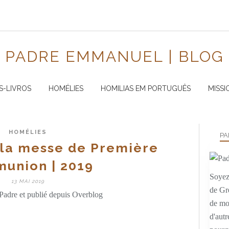
PADRE EMMANUEL | BLOG
S-LIVROS
HOMÉLIES
HOMILIAS EM PORTUGUÊS
MISSI
HOMÉLIES
PA
la messe de Première
union | 2019
Soyez 
13 MAI 2019
de Gr
Padre et publié depuis Overblog
de mo
d'autr