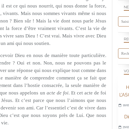
e, il est ce qui nous nourrit, qui nous donne la force,
NE
s, vivants. Mais nous sommes vivants même si nous
 non ? Bien sûr ! Mais la vie dont nous parle Jésus
t la force d’être vraiment vivants. C’est la vie de
 vivre sans Dieu ! C’est vrai. Mais vivre avec Dieu
RE
 un ami qui nous soutien.
ecevoir Dieu en nous de manière toute particulière.
endre ? Oui et non. Non, nous ne pouvons pas le
uver une réponse qui nous explique tout comme dans
VO
le manière de comprendre comment ça se fait que
lement dans l’hostie consacrée, la seule manière de
H
e que nous appelons un
acte de foi
. Et cet acte de foi
L’A
 Jésus. Et c’est parce que nous l’aimons que nous
18/05
 devenir son ami. Car l’essentiel c’est de vivre dans
 Dieu c’est que nous soyons près de Lui. Que nous
D
 vie.
29/03