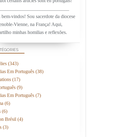
oi certains articles sont en portugais!
_____________________________
 bem-vindos! Sou sacerdote da diocese
enoble-Vienne, na França! Aqui,
rtilho minhas homilias e reflexões.
TÉGORIES
ies
(343)
ias Em Português
(38)
ations
(17)
rtuguês
(9)
ias Em Português
(7)
ma
(6)
s
(6)
on Brésil
(4)
s
(3)