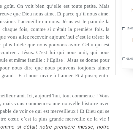
e goût. On voit bien qu’elle est toute petite. Mais
 preuve que Dieu nous aime. Et parce qu’il nous aime,
uissions l’accueillir en nous. Jésus est le pain de la
r, chaque fois, comme si c’était la première fois, la
15/03
que vous allez recevoir aujourd’hui c’est le trésor le
e plus fidèle que nous pouvons avoir. Celui qui est
contrer : Jésus. C’est lui qui nous unit, qui nous
08/03
eule et même famille : l’Eglise ! Jésus se donne pour
et pour nous dire que nous pouvons toujours aimer
rand ! Et il nous invite à l’aimer. Et à poser, entre
 meilleur ami. Ici, aujourd’hui, tout commence ! Vous
s, mais vous commencez une nouvelle histoire avec
pable de voir ce qui est merveilleux ! Et Dieu qui se
re cœur, c’est la plus grande merveille de la vie !
comme si c’était
notre
première messe, notre