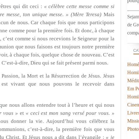
pourqu
êtres qui dit ceci :
« célèbre cette messe comme si
____
ière messe, ton unique messe. » (Mère Teresa)
Mais
Sejam
acun de nous. Car chaque fois que nous participons
de Gr
onne comme pour la première fois. Et donc, à chaque
compa
, c’est comme si nous recevions le Seigneur pour la
union que nous faisons est toujours notre première
CA
ir, à chaque fois, quelque chose de nouveau. C’est
 C’est-à-dire, Dieu qui se fait présent parmi nous.
Homél
Homil
Passion, la Mort et la Résurrection de Jésus
ésus
. J
Médit
l est vivant que nous pouvons le recevoir dans
Em Po
Homil
ue nous allons entendre tout à l’heure et qui nous
Cine
r vous »
et
« ceci est mon sang versé pour vous. »
Livre
ous donner la vie. Aujourd’hui vous célébrez la
Missi
ommunions, c’est-à-dire, la première fois que vous
Photo
 du Christ. Et Jésus nous a dit dans l’évangile :
« je