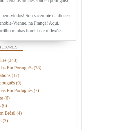
oi certains articles sont en portugais!
_____________________________
 bem-vindos! Sou sacerdote da diocese
enoble-Vienne, na França! Aqui,
rtilho minhas homilias e reflexões.
TÉGORIES
ies
(343)
ias Em Português
(38)
ations
(17)
rtuguês
(9)
ias Em Português
(7)
ma
(6)
s
(6)
on Brésil
(4)
s
(3)