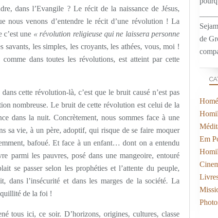
pourqu
re, dans l’Evangile ? Le récit de la naissance de Jésus,
____
ue nous venons d’entendre le récit d’une révolution ! La
Sejam
e c’est une
« révolution religieuse qui ne laissera personne
de Gr
s savants, les simples, les croyants, les athées, vous, moi !
compa
comme dans toutes les révolutions, est atteint par cette
CA
dans cette révolution-là, c’est que le bruit causé n’est pas
Homél
tion nombreuse. Le bruit de cette révolution est celui de la
Homil
lence dans la nuit. Concrètement, nous sommes face à une
Médit
ns sa vie, à un père, adoptif, qui risque de se faire moquer
Em Po
aremment, bafoué. Et face à un enfant… dont on a entendu
Homil
vre parmi les pauvres, posé dans une mangeoire, entouré
Cine
ait se passer selon les prophéties et l’attente du peuple,
Livre
t, dans l’insécurité et dans les marges de la société. La
Missi
uillité de la foi !
Photo
 tous ici, ce soir. D’horizons, origines, cultures, classe