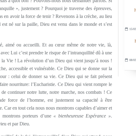
ais à quoi bon ? Pouvons-nous nous demander parfois. Si
anquille », justement ? Pourquoi je traverse des épreuves,
s en avoir la force de tenir ? Revenons à la crèche, au lieu
l est né sur la paille, Dieu est venu dans le monde et s’est
15/03
pté, aimé ou accueilli. Et au cœur même de notre vie, là,
avec Lui c’est prendre le risque de l’intranquillité dû à une
 la Vie ! La révolution d’un Dieu qui vient jusqu’à nous !
08/03
che, accessible et vulnérable. Ce Dieu qui se donne sur la
ur : celui de donner sa vie. Ce Dieu qui se fait présent
aire nourriture: l’Eucharistie. Ce Dieu qui vient rompre le
 de continuer notre lutte, notre marche, nos combats ! Ce
de force de l’homme, est justement sa capacité à être
ble. Car en tout cela nous nous montrons capables d’aimer et
s montrons porteurs d’une
« bienheureuse Espérance »
.
ieu et par Dieu.