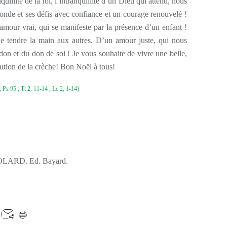
nquillité de la foi, l’intranquillité d’un Dieu qui attend, nous
monde et ses défis avec confiance et un courage renouvelé !
 amour vrai, qui se manifeste par la présence d’un enfant !
 tendre la main aux autres. D’un amour juste, qui nous
rdon et du don de soi ! Je vous souhaite de vivre une belle,
ution de la crèche! Bon Noël à tous!
 ; Ps 95 ; Tt 2, 11-14 ; Lc 2, 1-14)
LARD. Ed. Bayard.