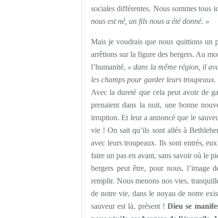
sociales différentes. Nous sommes tous i
nous est né, un fils nous a été donné. »
Mais je voudrais que nous quittions un pe
arrêtions sur la figure des bergers. Au mom
l’humanité,
« dans la même région, il ava
les champs pour garder leurs troupeaux.
Avec la dureté que cela peut avoir de gar
prenaient dans la nuit, une bonne nouvel
irruption. Et leur a annoncé que le sauveu
vie ! On sait qu’ils sont allés à Bethlehe
avec leurs troupeaux. Ils sont entrés, eux 
faire un pas en avant, sans savoir où le p
bergers peut être, pour nous, l’image 
remplir. Nous menons nos vies, tranquille
de notre vie, dans le noyau de notre exist
sauveur est là, présent !
Dieu se manifes