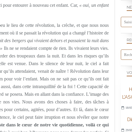
ci pour entourer à nouveau cet enfant. Car,
« oui, un enfant
NE
u le lieu de cette révolution, la crèche, et que nous nous
ent où il se passait la révolution qui a changé l’histoire de
RE
it des bergers qui vivaient dehors et passaient la nuit dans
 »
Ils ne se rendaient compte de rien. Ils vivaient leurs vies.
der des troupeaux dans la nuit. Et dans les risques qu’ils
le est venue. Dans le silence de leur nuit, le ciel a fait
r qu’ils attendaient, venait de naître ! Révolution dans leur
VO
m pour voir l’enfant. Mais on ne sait pas ce qu’ils ont fait
aussi, dans cette intranquillité de la foi ! Cette capacité de
H
ied se posera. Mais en allant dans la confiance. L’image des
L’A
de nos vies. Nous avons des choses à faire, des tâches à
18/05
s pour certains, agitées, pour d’autres. Et là, dans le cœur
ence, le ciel peut faire irruption et nous révéler que notre
D
te dans le cœur de notre vie quotidienne, voilà ce qui
29/03