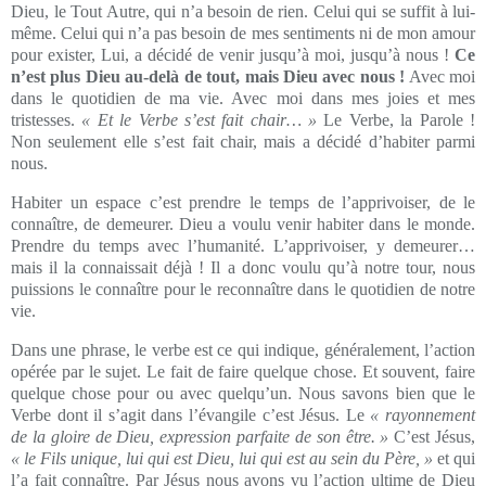
Dieu, le Tout Autre, qui n’a besoin de rien. Celui qui se suffit à lui-
même. Celui qui n’a pas besoin de mes sentiments ni de mon amour
pour exister, Lui, a décidé de venir jusqu’à moi, jusqu’à nous !
Ce
n’est plus Dieu au-delà de tout, mais Dieu avec nous !
Avec moi
dans le quotidien de ma vie. Avec moi dans mes joies et mes
tristesses.
« Et le Verbe s’est fait chair… »
Le Verbe, la Parole !
Non seulement elle s’est fait chair, mais a décidé d’habiter parmi
nous.
Habiter un espace c’est prendre le temps de l’apprivoiser, de le
connaître, de demeurer. Dieu a voulu venir habiter dans le monde.
Prendre du temps avec l’humanité. L’apprivoiser, y demeurer…
mais il la connaissait déjà ! Il a donc voulu qu’à notre tour, nous
puissions le connaître pour le reconnaître dans le quotidien de notre
vie.
Dans une phrase, le verbe est ce qui indique, généralement, l’action
opérée par le sujet. Le fait de faire quelque chose. Et souvent, faire
quelque chose pour ou avec quelqu’un. Nous savons bien que le
Verbe dont il s’agit dans l’évangile c’est Jésus. Le
« rayonnement
de la gloire de Dieu, expression parfaite de son être. »
C’est Jésus,
« le Fils unique, lui qui est Dieu, lui qui est au sein du Père, »
et qui
l’a fait connaître. Par Jésus nous avons vu l’action ultime de Dieu