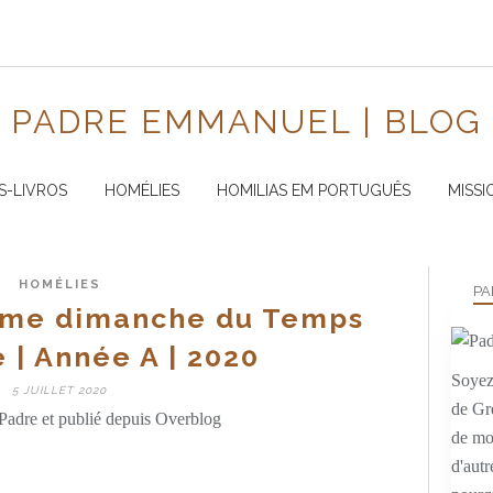
PADRE EMMANUEL | BLOG
S-LIVROS
HOMÉLIES
HOMILIAS EM PORTUGUÊS
MISSI
HOMÉLIES
PA
ème dimanche du Temps
 | Année A | 2020
Soyez 
5 JUILLET 2020
de Gr
Padre et publié depuis Overblog
de mo
d'autr