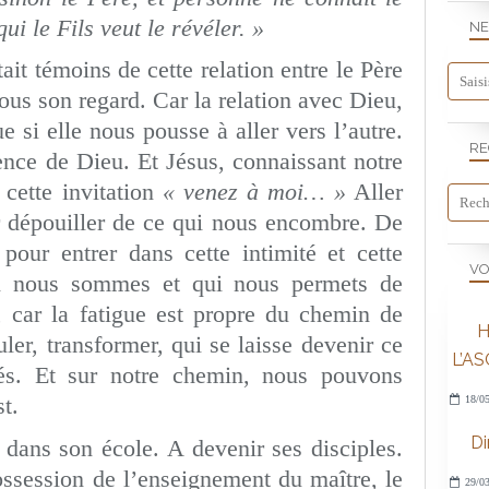
qui le Fils veut le révéler. »
NE
ait témoins de cette relation entre le Père
nous son regard. Car la relation avec Dieu,
e si elle nous pousse à aller vers l’autre.
RE
ence de Dieu. Et Jésus, connaissant notre
 cette invitation
« venez à moi… »
Aller
er dépouiller de ce qui nous encombre. De
pour entrer dans cette intimité et cette
VO
ui nous sommes et qui nous permets de
 car la fatigue est propre du chemin de
H
er, transformer, qui se laisse devenir ce
L’A
s. Et sur notre chemin, nous pouvons
t.
18/05
D
 dans son école. A devenir ses disciples.
ossession de l’enseignement du maître, le
29/03