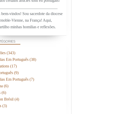
oi certains articles sont en portugais!
_____________________________
 bem-vindos! Sou sacerdote da diocese
enoble-Vienne, na França! Aqui,
rtilho minhas homilias e reflexões.
TÉGORIES
ies
(343)
ias Em Português
(38)
ations
(17)
rtuguês
(9)
ias Em Português
(7)
ma
(6)
s
(6)
on Brésil
(4)
s
(3)