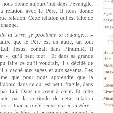
pourqu
 nous donne aujourd’hui dans l’évangile.
____
sa relation avec le Père, il nous donne
Sejam
e relation. Cette relation qui est faite de
de Gr
échange.
compa
 de la terre, je proclame ta louange… »
itre que le Père est un autre, un tout
CA
ui, Jésus, connait dans l’intimité. Il
Homél
ur »,
qu’il peut tout ! Et dans sa grande
Homil
 pu faire ce qu’il voudrait, il a décidé de
Médit
’il a caché aux sages et aux savants. Les
Em Po
mme que pour nous apprendre que la
Homil
’abord dans ce qui est petit, fragile, dans
Cine
r par Lui. Dans un cœur à cœur. Et cette
Livre
mée par la certitude de cette relation
Missi
ère.
« Tout m’a été remis par mon Père ;
Photo
sinon le Père, et personne ne connait le