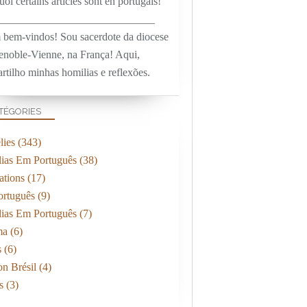
oi certains articles sont en portugais!
_____________________________
 bem-vindos! Sou sacerdote da diocese
enoble-Vienne, na França! Aqui,
rtilho minhas homilias e reflexões.
TÉGORIES
ies
(343)
ias Em Português
(38)
ations
(17)
rtuguês
(9)
ias Em Português
(7)
ma
(6)
s
(6)
on Brésil
(4)
s
(3)