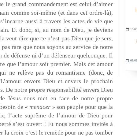
que le grand commandement est celui d’aimer
chain comme soi-même (et dans cet ordre-là),
s’incarne aussi à travers les actes de vie que
ain. Et donc, si, au nom de Dieu, je deviens
15/03
la veut dire que ce n’est pas Dieu que je sers,
t pas rare que nous soyons au service de notre
n de défense ni d’un défenseur quelconque. Il
08/03
sire que l’amour soit premier. Mais cet amour
qui ne relève pas du romantisme (donc, de
. L’amour envers Dieu et envers le prochain
. De notre propre responsabilité envers Dieu
 de Jésus nous met en face de notre propre
 besoin de
« menacer »
son peuple pour que la
oix, l’acte suprême de l’amour de Dieu pour
berté s’est ouvert ! Et nous sommes invités à
 la croix c’est le remède pour ne pas tomber