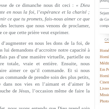
pourqu
esse de ce dimanche nous dit ceci :
« Dieu
____
te en nous la foi, l’espérance et la charité ;
Sejam
enir ce que tu promets, fais-nous aimer ce que
de Gr
des lectures que nous venons de proclamer,
compa
ce que cette prière veut exprimer.
CA
 d’augmenter en nous les dons de la foi, de
ous lui demandons d’accroitre notre capacité à
Homél
Mais pas d’une manière virtuelle, partielle ou
Homil
re totale, vraie et entière. Ensuite, nous
Médit
Em Po
ire aimer ce qu’il commande. Et si nous
Homil
us commande de prendre soin des plus petits,
Cine
e dans nos vies en l’aimant et d’aimer le
Livre
bouche de Jésus, l’occasion même de faire la
Missi
Photo
ffet, nous avons entendu que Dieu prend soin