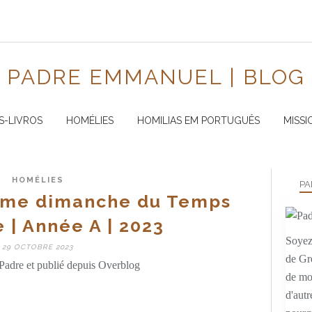
PADRE EMMANUEL | BLOG
S-LIVROS
HOMÉLIES
HOMILIAS EM PORTUGUÊS
MISSI
HOMÉLIES
PA
ème dimanche du Temps
 | Année A | 2023
Soyez 
29 OCTOBRE 2023
de Gr
Padre et publié depuis Overblog
de mo
d'autr