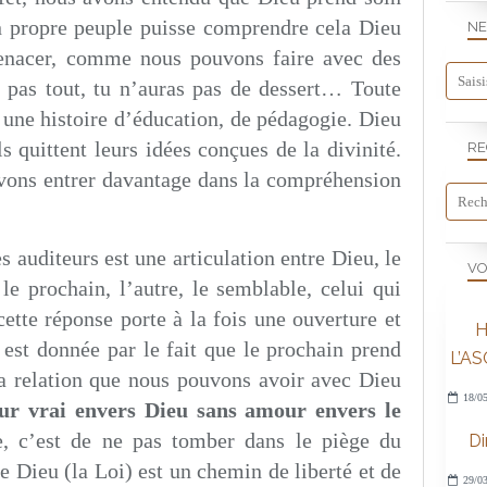
on propre peuple puisse comprendre cela Dieu
NE
enacer, comme nous pouvons faire avec des
s pas tout, tu n’auras pas de dessert… Toute
t une histoire d’éducation, de pédagogie. Dieu
s quittent leurs idées conçues de la divinité.
RE
uvons entrer davantage dans la compréhension
 auditeurs est une articulation entre Dieu, le
VO
 le prochain, l’autre, le semblable, celui qui
ette réponse porte à la fois une ouverture et
H
est donnée par le fait que le prochain prend
L’A
a relation que nous pouvons avoir avec Dieu
18/05
ur vrai envers Dieu sans amour envers le
, c’est de ne pas tomber dans le piège du
D
Dieu (la Loi) est un chemin de liberté et de
29/03