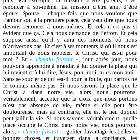
plus. Par exemple, la mission d’être parents, c’est
renoncer à soi-même. La mission d’être ami, d’être
époux, épouse… chaque fois que nous voulons que
l’amour soit à la première place, cela veut dire que nous
devons renoncer à nous-mêmes. Et cela n’est pas si
évident que ça. Cela nous demande de l’effort. Et cela
suppose aussi qu’il y aura des moments où nous
n’arriverons pas. Et c’est à ses moments là où il nous est
important de nous rappeler, le Christ, qui est-il pour
moi ? Et
«
chemin faisant »
, jour après jour, nous
pouvons apprendre à grandir, à lui donner la place qui
lui revient et à lui dire, Jésus, pour moi, tu es mon ami !
Sans se soucier de qui est-il pour la foule, qui parfois ne
le connais même pas. Si nous savons la place que le
Christ a dans notre vie, alors nous pourrons,
véritablement, accepter que la croix que nous portons
n’est pas absence de vie, même si elle peut être
douloureuse, mais au contraire, elle est le lieu duquel
peut jaillir la vie. Si nous savons, véritablement, quelle
place occupe le Christ dans notre vie, nous pourront
alors,
«
chemin faisant »
, goûter davantage les belles et
bonnes choses, et traverser, dans la confiance, les