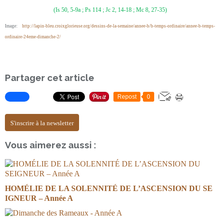
(Is 50, 5-9a ; Ps 114 ; Jc 2, 14-18 ; Mc 8, 27-35)
Image:
http://lapin-bleu.croixglorieuse.org/dessins-de-la-semaine/annee-b/b-temps-ordinaire/annee-b-temps-
ordinaire-24eme-dimanche-2/
Partager cet article
Repost
0
S'inscrire à la newsletter
Vous aimerez aussi :
HOMÉLIE DE LA SOLENNITÉ DE L’ASCENSION DU SE
IGNEUR – Année A