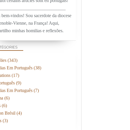
oi certains articles sont en portugais!
_____________________________
 bem-vindos! Sou sacerdote da diocese
enoble-Vienne, na França! Aqui,
rtilho minhas homilias e reflexões.
TÉGORIES
ies
(343)
ias Em Português
(38)
ations
(17)
rtuguês
(9)
ias Em Português
(7)
ma
(6)
s
(6)
on Brésil
(4)
s
(3)