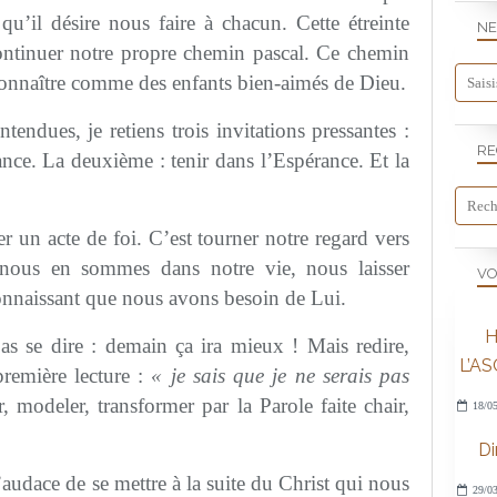
 qu’il désire nous faire à chacun. Cette étreinte
NE
ntinuer notre propre chemin pascal. Ce chemin
onnaître comme des enfants bien-aimés de Dieu.
tendues, je retiens trois invitations pressantes :
RE
ance. La deuxième : tenir dans l’Espérance. Et la
er un acte de foi. C’est tourner notre regard vers
ù nous en sommes dans notre vie, nous laisser
VO
nnaissant que nous avons besoin de Lui.
H
as se dire : demain ça ira mieux ! Mais redire,
L’A
première lecture :
« je sais que je ne serais pas
r, modeler, transformer par la Parole faite chair,
18/05
D
l’audace de se mettre à la suite du Christ qui nous
29/03