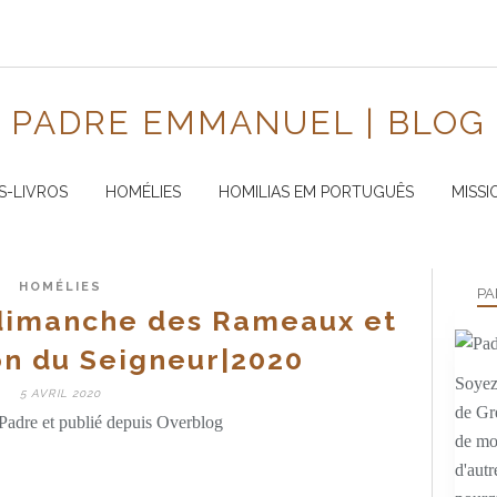
PADRE EMMANUEL | BLOG
S-LIVROS
HOMÉLIES
HOMILIAS EM PORTUGUÊS
MISSI
HOMÉLIES
PA
dimanche des Rameaux et
on du Seigneur|2020
Soyez 
5 AVRIL 2020
de Gr
Padre et publié depuis Overblog
de mo
d'autr