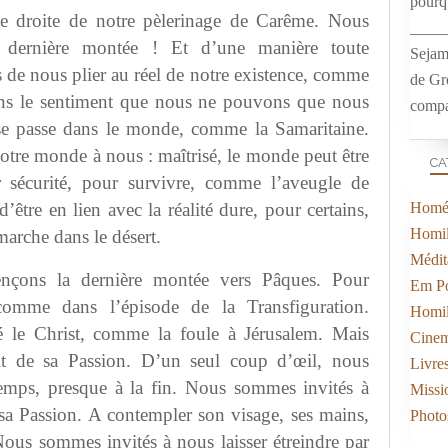
pourqu
ne droite de notre pèlerinage de Carême. Nous
____
 dernière montée ! Et d’une manière toute
Sejam
 de nous plier au réel de notre existence, comme
de Gr
ons le sentiment que nous ne pouvons que nous
compa
i se passe dans le monde, comme la Samaritaine.
tre monde à nous : maîtrisé, le monde peut être
CA
 sécurité, pour survivre, comme l’aveugle de
être en lien avec la réalité dure, pour certains,
Homél
Homil
marche dans le désert.
Médit
nçons la dernière montée vers Pâques. Pour
Em Po
 comme dans l’épisode de la Transfiguration.
Homil
 le Christ, comme la foule à Jérusalem. Mais
Cine
it de sa Passion. D’un seul coup d’œil, nous
Livre
mps, presque à la fin. Nous sommes invités à
Missi
i sa Passion. A contempler son visage, ses mains,
Photo
ous sommes invités à nous laisser étreindre par