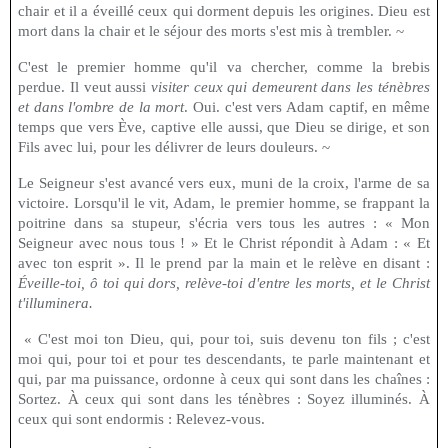
chair et il a éveillé ceux qui dorment depuis les origines. Dieu est
mort dans la chair et le séjour des morts s'est mis à trembler. ~
C'est le premier homme qu'il va chercher, comme la brebis
perdue. Il veut aussi
visiter ceux qui demeurent dans les ténèbres
et dans l'ombre de la mort
. Oui. c'est vers Adam captif, en même
temps que vers Ève, captive elle aussi, que Dieu se dirige, et son
Fils avec lui, pour les délivrer de leurs douleurs. ~
Le Seigneur s'est avancé vers eux, muni de la croix, l'arme de sa
victoire. Lorsqu'il le vit, Adam, le premier homme, se frappant la
poitrine dans sa stupeur, s'écria vers tous les autres : « Mon
Seigneur avec nous tous ! » Et le Christ répondit à Adam : « Et
avec ton esprit ». Il le prend par la main et le relève en disant :
Éveille-toi, ô toi qui dors, relève-toi d'entre les morts, et le Christ
t'illuminera.
« C'est moi ton Dieu, qui, pour toi, suis devenu ton fils ; c'est
moi qui, pour toi et pour tes descendants, te parle maintenant et
qui, par ma puissance, ordonne à ceux qui sont dans les chaînes :
Sortez. À ceux qui sont dans les ténèbres : Soyez illuminés. À
ceux qui sont endormis : Relevez-vous.