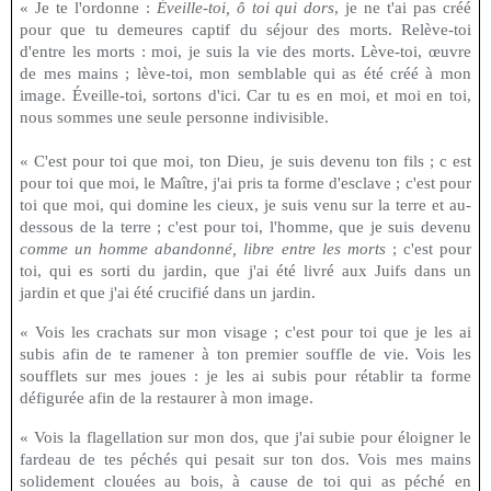
« Je te l'ordonne :
Éveille-toi, ô toi qui dors
, je ne t'ai pas créé
pour que tu demeures captif du séjour des morts. Relève-toi
d'entre les morts : moi, je suis la vie des morts. Lève-toi, œuvre
de mes mains ; lève-toi, mon semblable qui as été créé à mon
image. Éveille-toi, sortons d'ici. Car tu es en moi, et moi en toi,
nous sommes une seule personne indivisible.
« C'est pour toi que moi, ton Dieu, je suis devenu ton fils ; c est
pour toi que moi, le Maître, j'ai pris ta forme d'esclave ; c'est pour
toi que moi, qui domine les cieux, je suis venu sur la terre et au-
dessous de la terre ; c'est pour toi, l'homme, que je suis devenu
comme un homme abandonné, libre entre les morts
; c'est pour
toi, qui es sorti du jardin, que j'ai été livré aux Juifs dans un
jardin et que j'ai été crucifié dans un jardin.
« Vois les crachats sur mon visage ; c'est pour toi que je les ai
subis afin de te ramener à ton premier souffle de vie. Vois les
soufflets sur mes joues : je les ai subis pour rétablir ta forme
défigurée afin de la restaurer à mon image.
« Vois la flagellation sur mon dos, que j'ai subie pour éloigner le
fardeau de tes péchés qui pesait sur ton dos. Vois mes mains
solidement clouées au bois, à cause de toi qui as péché en