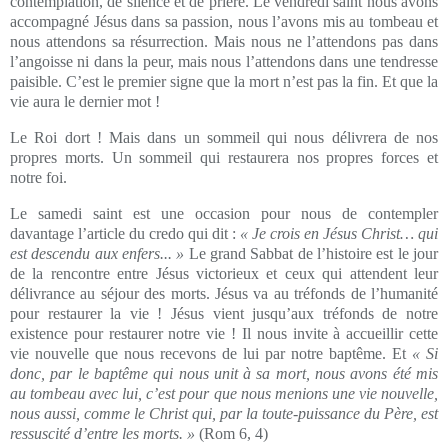
contemplation, de silence et de prière. Le vendredi saint nous avons
accompagné Jésus dans sa passion, nous l’avons mis au tombeau et
nous attendons sa résurrection. Mais nous ne l’attendons pas dans
l’angoisse ni dans la peur, mais nous l’attendons dans une tendresse
paisible. C’est le premier signe que la mort n’est pas la fin. Et que la
vie aura le dernier mot !
Le Roi dort ! Mais dans un sommeil qui nous délivrera de nos
propres morts. Un sommeil qui restaurera nos propres forces et
notre foi.
Le samedi saint est une occasion pour nous de contempler
davantage l’article du credo qui dit :
« Je crois en Jésus Christ… qui
est descendu aux enfers... »
Le grand Sabbat de l’histoire est le jour
de la rencontre entre Jésus victorieux et ceux qui attendent leur
délivrance au séjour des morts. Jésus va au tréfonds de l’humanité
pour restaurer la vie ! Jésus vient jusqu’aux tréfonds de notre
existence pour restaurer notre vie ! Il nous invite à accueillir cette
vie nouvelle que nous recevons de lui par notre baptême. Et
«
Si
donc, par le baptême qui nous unit à sa mort, nous avons été mis
au tombeau avec lui, c’est pour que nous menions une vie nouvelle,
nous aussi, comme le Christ qui, par la toute-puissance du Père, est
ressuscité d’entre les morts. »
(Rom 6, 4)