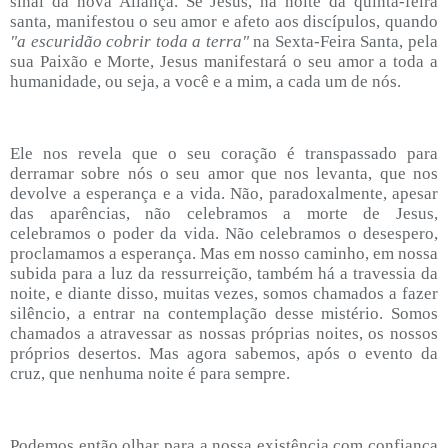
sinal da nova Aliança. Se Jesus, na noite da quinta-feira
santa, manifestou o seu amor e afeto aos discípulos, quando
"a escuridão cobrir toda a terra"
na Sexta-Feira Santa, pela
sua Paixão e Morte, Jesus manifestará o seu amor a toda a
humanidade, ou seja, a você e a mim, a cada um de nós.
Ele nos revela que o seu coração é transpassado para
derramar sobre nós o seu amor que nos levanta, que nos
devolve a esperança e a vida. Não, paradoxalmente, apesar
das aparências, não celebramos a morte de Jesus,
celebramos o poder da vida. Não celebramos o desespero,
proclamamos a esperança. Mas em nosso caminho, em nossa
subida para a luz da ressurreição, também há a travessia da
noite, e diante disso, muitas vezes, somos chamados a fazer
silêncio, a entrar na contemplação desse mistério. Somos
chamados a atravessar as nossas próprias noites, os nossos
próprios desertos. Mas agora sabemos, após o evento da
cruz, que nenhuma noite é para sempre.
Podemos então olhar para a nossa existência com confiança