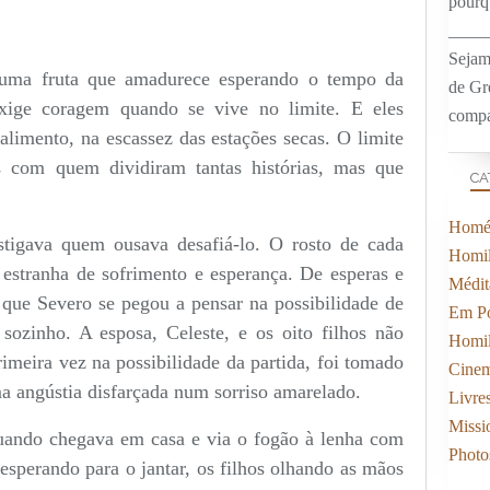
pourqu
____
Sejam
uma fruta que amadurece esperando o tempo da
de Gr
exige coragem quando se vive no limite. E eles
compa
alimento, na escassez das estações secas. O limite
s com quem dividiram tantas histórias, mas que
CA
Homél
stigava quem ousava desafiá-lo. O rosto de cada
Homil
 estranha de sofrimento e esperança. De esperas e
Médit
 que Severo se pegou a pensar na possibilidade de
Em Po
sozinho. A esposa, Celeste, e os oito filhos não
Homil
imeira vez na possibilidade da partida, foi tomado
Cine
 angústia disfarçada num sorriso amarelado.
Livre
Missi
uando chegava em casa e via o fogão à lenha com
Photo
esperando para o jantar, os filhos olhando as mãos